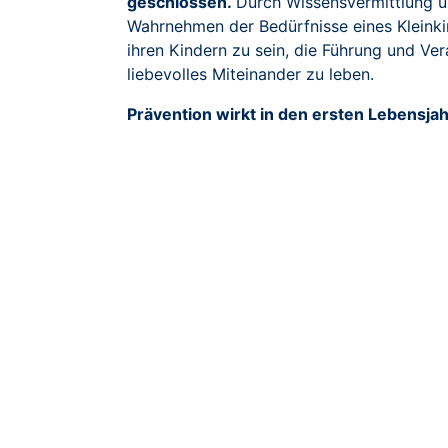
geschlossen.
Durch Wissensvermittlung ü
Wahrnehmen der Bedürfnisse eines Kleinkin
ihren Kindern zu sein, die Führung und V
liebevolles Miteinander zu leben.
Prävention wirkt in den ersten Lebensja
Familien können früh erkannt und abgefa
deshalb besonders wichtig
– regelmäßige
sind dafür zentral.
Nachhaltige Investition
unkomplizierte und kostengünstige Mögl
niederschwelliges Angebot für alle Fami
gesteigerte Familienfreundlichkeit
erhöhte Identifikation der Familien mi
Chancengleichheit für alle Kinder
Verjüngung der Gemeinde
Orientierung an den Sustainable Devel