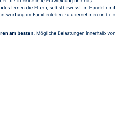
ber die frühkindliche Entwicklung und das
des lernen die Eltern, selbstbewusst im Handeln mit
erantwortung im Familienleben zu übernehmen und ein
hren am besten.
Mögliche Belastungen innerhalb von
ngen werden. Ein
niederschwelliger Zugang ist uns
 Termine und eine kostenlose, spontane Teilnahme
 auf allen Ebenen
ichkeit, präventive Soziale Arbeit in Ihrer Gemeinde umzu
lien
t dem Ortsgeschehen
opment Goals: