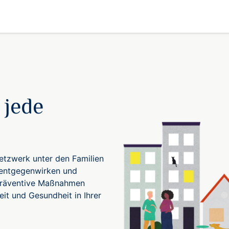
Veranstaltungen
comigo verleiht!
Über comigo
A
 jede
Netzwerk unter den Familien
 entgegenwirken und
 präventive Maßnahmen
eit und Gesundheit in Ihrer