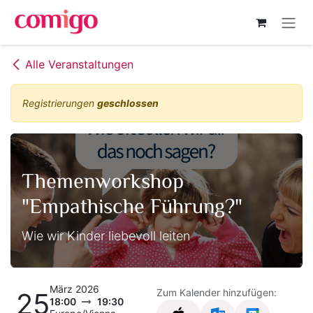
Zum Inhalt springen
Alle Veranstaltungen
Registrierungen
geschlossen
Themenworkshop
"Empathische Führung?"
Wie wir Kinder liebevoll leiten
März 2026
Zum Kalender hinzufügen:
25
18:00
19:30