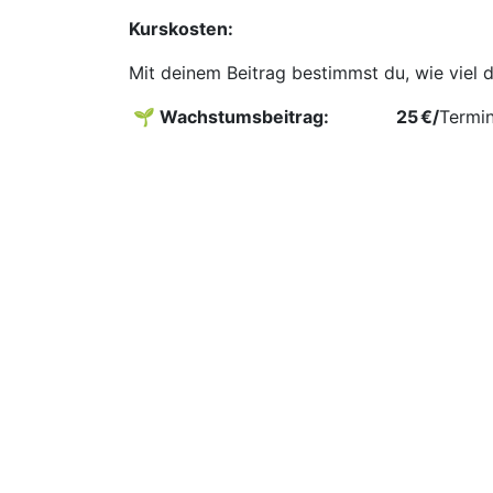
Kurskosten:
Mit deinem Beitrag bestimmst du, wie viel 
🌱 Wachstumsbeitrag: ​
​25 €/
Termi
🏡 Kostenbeitrag:
​​20 €
/Termin
👋 Willkommensbeitrag:
​18/€
Termin
▶️ Es gibt einen Geschwisterrabatt - bitte 
▶️ Du wählst selbst den für dich passenden 
▶️ Falls euer Einkommen gerade knapp ist, 
gemeinsam, welche Möglichkeiten oder Raba
könnt.
▶️
Stornierungen
sind bis 10 Tage vor Kur
vollen Betrag erstattet – so kannst du flex