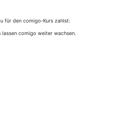
du für den comigo-Kurs zahlst:
n lassen comigo weiter wachsen.
 decken unsere direkten Kosten.
,
für alle, die comigo kennenlernen wollen.
melde dich dafür bei uns!
Beitrag.
kannst du dich gerne bei uns melden! – wir überlegen
tte wir anbieten können, damit ihr trotzdem teilnehmen
sbeginn möglich und werden in Form eines Gutscheins über
ibel zu einem späteren Zeitpunkt teilnehmen.