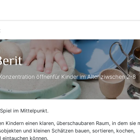
Veranstaltungen
comigo verleiht!
Über comigo
A
t
erit
 Konzentration öffnenfür Kinder im Alter ziwschen 2-8
 Spiel im Mittelpunkt.
ten Kindern einen klaren, überschaubaren Raum, in dem sie 
sobjekten und kleinen Schätzen bauen, sortieren, kochen,
el eintauchen können.