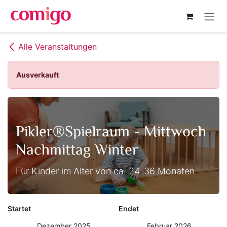
Zum Inhalt springen
Alle Veranstaltungen
Ausverkauft
Pikler®Spielraum - Mittwoch
Nachmittag Winter
Für Kinder im Alter von ca. 24-36 Monaten
Startet
Endet
Dezember 2025
Februar 2026