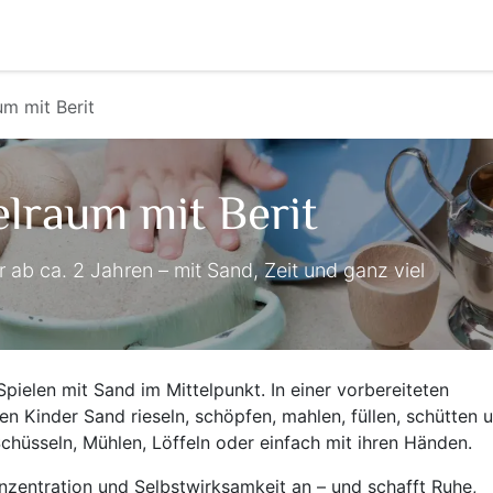
Veranstaltungen
comigo verleiht!
Über comigo
A
m mit Berit
lraum mit Berit
ab ca. 2 Jahren – mit Sand, Zeit und ganz viel
Spielen mit Sand im Mittelpunkt. In einer vorbereiteten
n Kinder Sand rieseln, schöpfen, mahlen, füllen, schütten 
 Schüsseln, Mühlen, Löffeln oder einfach mit ihren Händen.
onzentration und Selbstwirksamkeit an – und schafft Ruhe,