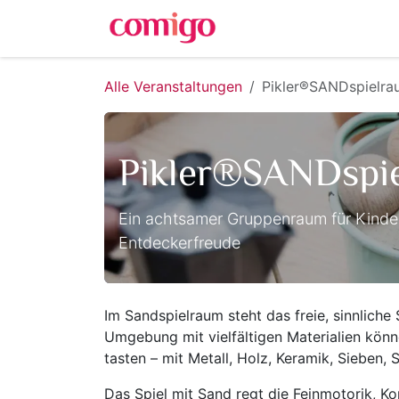
Zum Inhalt springen
Alle Veranstaltungen
Pikler®SANDspielrau
Pikler®SANDspie
Ein achtsamer Gruppenraum für Kinder 
Entdeckerfreude
Im Sandspielraum steht das freie, sinnliche 
Umgebung mit vielfältigen Materialien könne
tasten – mit Metall, Holz, Keramik, Sieben,
Das Spiel mit Sand regt die Feinmotorik, K