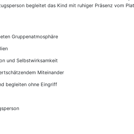
zugsperson begleitet das Kind mit ruhiger Präsenz vom Pla
teten Gruppenatmosphäre
ien
n und Selbstwirksamkeit
rtschätzendem Miteinander
egleiten ohne Eingriff
gsperson