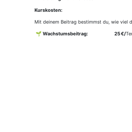
Kurskosten:
Mit deinem Beitrag bestimmst du, wie viel 
🌱 Wachstumsbeitrag: ​
​25 €/
Te
🏡 Kostenbeitrag:
​20 €
/Te
▶️ Es gibt einen Geschwisterrabatt - bitte 
▶️ Du wählst selbst den für dich passenden 
▶️ Falls euer Einkommen gerade knapp ist, 
gemeinsam, welche Möglichkeiten oder Raba
könnt.
▶️
Stornierungen
sind bis 10 Tage vor Kur
vollen Betrag erstattet – so kannst du flex