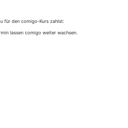
du für den comigo-Kurs zahlst:
rmin lassen comigo weiter wachsen.
rmin decken unsere direkten Kosten.
melde dich dafür bei uns!
Beitrag.
kannst du dich gerne bei uns melden! – wir überlegen
tte wir anbieten können, damit ihr trotzdem teilnehmen
sbeginn möglich und werden in Form eines Gutscheins über
ibel zu einem späteren Zeitpunkt teilnehmen.