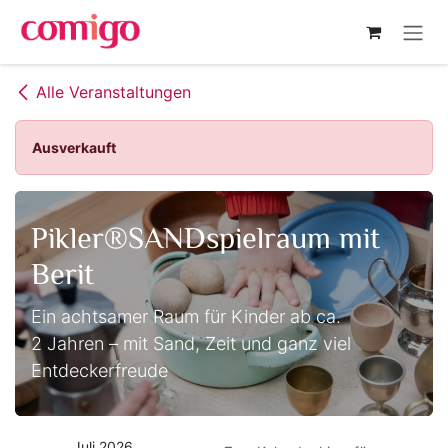
Zum Inhalt springen
Alle Veranstaltungen
Ausverkauft
Pikler®SANDspielraum mit
Berit
Ein achtsamer Raum für Kinder ab ca.
2 Jahren – mit Sand, Zeit und ganz viel
Entdeckerfreude
Juli 2026