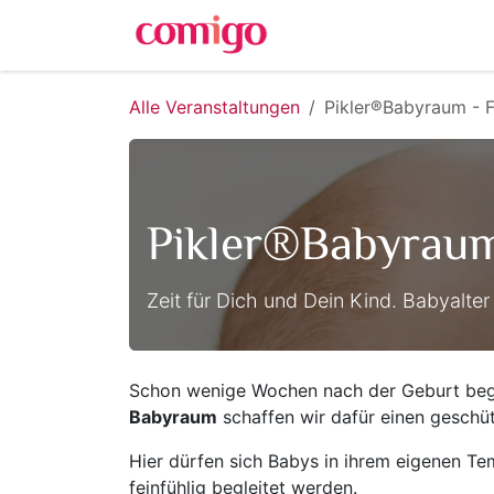
Zum Inhalt springen
Alle Veranstaltungen
Pikler®Babyraum - F
Pikler®Babyraum
Zeit für Dich und Dein Kind. Babyalte
Schon wenige Wochen nach der Geburt begi
Babyraum
schaffen wir dafür einen geschü
Hier dürfen sich Babys in ihrem eigenen T
feinfühlig begleitet werden.