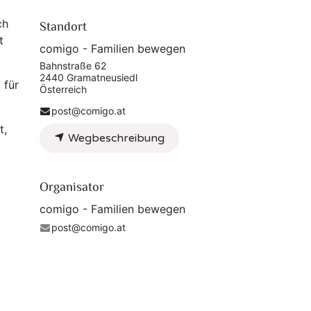
ch
Standort
t
comigo - Familien bewegen
Bahnstraße 62
2440 Gramatneusiedl
 für
Österreich
post@comigo.at
t,
Wegbeschreibung
Organisator
comigo - Familien bewegen
post@comigo.at