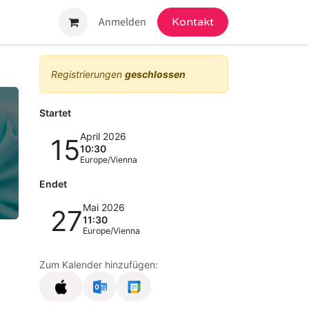
ngebot
Anmelden
Kontakt
Registrierungen
geschlossen
Startet
April 2026
15
10:30
Europe/Vienna
Endet
Mai 2026
27
11:30
Europe/Vienna
Zum Kalender hinzufügen: