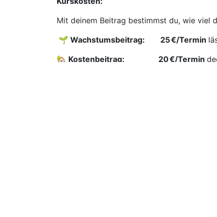
Kurskosten:
Mit deinem Beitrag bestimmst du, wie viel 
🌱 Wachstumsbeitrag: ​ ​ ​
​​25 €/Termin
lä
🏡 Kostenbeitrag: ​ ​ ​
​20 €/Termin
de
▶️ Es gibt einen Geschwisterrabatt - bitte 
▶️ Du wählst selbst den für dich passenden 
▶️ Falls euer Einkommen gerade knapp ist, 
gemeinsam, welche Möglichkeiten oder Raba
könnt.
▶️
Stornierungen
sind bis 10 Tage vor Kur
vollen Betrag erstattet – so kannst du flex