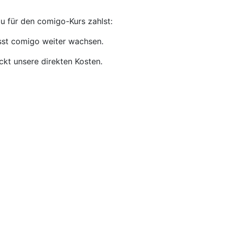
du für den comigo-Kurs zahlst:
sst comigo weiter wachsen.
ckt unsere direkten Kosten.
melde dich dafür bei uns!
Beitrag.
kannst du dich gerne bei uns melden! – wir überlegen
tte wir anbieten können, damit ihr trotzdem teilnehmen
sbeginn möglich und werden in Form eines Gutscheins über
ibel zu einem späteren Zeitpunkt teilnehmen.