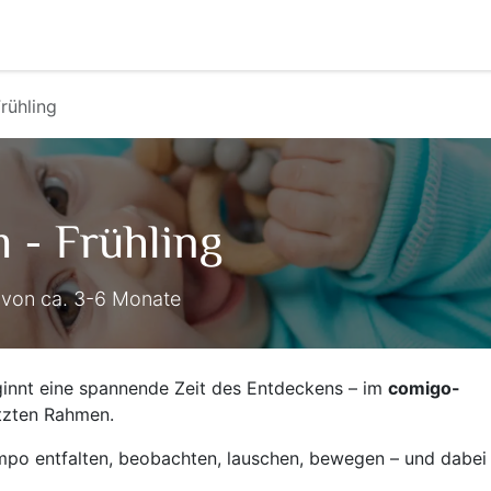
Veranstaltungen
comigo verleiht!
Über comigo
A
rühling
 - Frühling
r von ca. 3-6 Monate
nnt eine spannende Zeit des Entdeckens – im
comigo-
tzten Rahmen.
empo entfalten, beobachten, lauschen, bewegen – und dabei