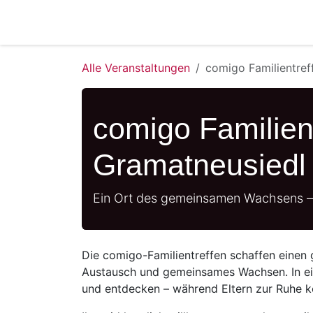
Zum Inhalt springen
Alle Veranstaltungen
comigo Familientref
comigo Familient
Gramatneusiedl
Ein Ort des gemeinsamen Wachsens – f
Die comigo-Familientreffen schaffen einen 
Austausch und gemeinsames Wachsen. In e
und entdecken – während Eltern zur Ruhe ko