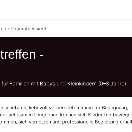
Veranstaltungen
comigo verleiht!
Über comigo
An
fen - Gramatneusiedl
reffen -
ür Familien mit Babys und Kleinkindern (0–3 Jahre)
geschützten, liebevoll vorbereiteten Raum für Begegnung,
iner achtsamen Umgebung können sich Kinder frei bewege
mmen, sich vernetzen und professionelle Begleitung erhal