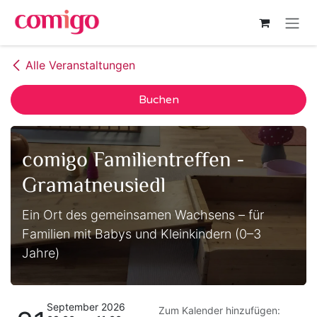
Zum Inhalt springen
Alle Veranstaltungen
Buchen
comigo Familientreffen -
Gramatneusiedl
Ein Ort des gemeinsamen Wachsens – für
Familien mit Babys und Kleinkindern (0–3
Jahre)
September 2026
Zum Kalender hinzufügen: