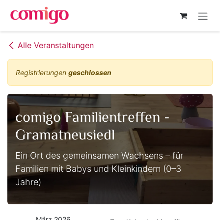
Zum Inhalt springen
Alle Veranstaltungen
Registrierungen
geschlossen
comigo Familientreffen -
Gramatneusiedl
Ein Ort des gemeinsamen Wachsens – für
Familien mit Babys und Kleinkindern (0–3
Jahre)
März 2026