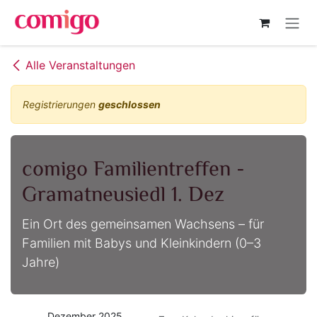
Zum Inhalt springen
Alle Veranstaltungen
Registrierungen
geschlossen
comigo Familientreffen -
Gramatneusiedl 1. Dez
Ein Ort des gemeinsamen Wachsens – für
Familien mit Babys und Kleinkindern (0–3
Jahre)
Dezember 2025