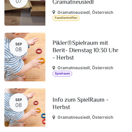
Gramatneusiedl
07
Gramatneusiedl
,
Österreich
Familientreffen
Pikler®Spielraum mit
SEP
Berit- Dienstag 10:30 Uhr
08
- Herbst
Gramatneusiedl
,
Österreich
Spielraum
Info zum SpielRaum -
SEP
08
Herbst
Gramatneusiedl
,
Österreich