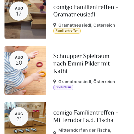
comigo Familientreffen -
AUG
Gramatneusiedl
17
Gramatneusiedl
,
Österreich
Familientreffen
Schnupper Spielraum
AUG
nach Emmi Pikler mit
20
Kathi
Gramatneusiedl
,
Österreich
Spielraum
comigo Familientreffen -
AUG
Mitterndorf a.d. Fischa
21
Mitterndorf an der Fischa
,