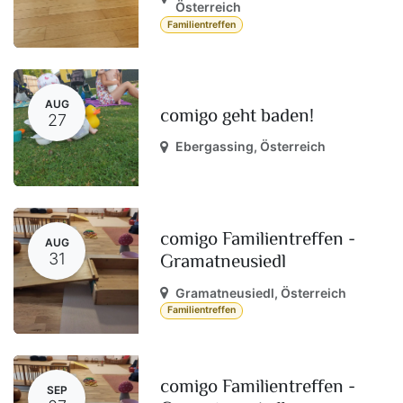
Österreich
Familientreffen
AUG
comigo geht baden!
27
Ebergassing
,
Österreich
comigo Familientreffen -
AUG
Gramatneusiedl
31
Gramatneusiedl
,
Österreich
Familientreffen
comigo Familientreffen -
SEP